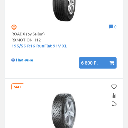
0
ROADX (by Sailun)
RXMOTION H12
195/55 R16 RunFlat 91V XL
Наличие
6 800 Р.
SALE