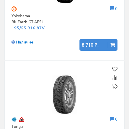
0
Yokohama
BluEarth-GT AE51
195/55 R16 87V
Наличие
8 710 Р.
0
Tunga