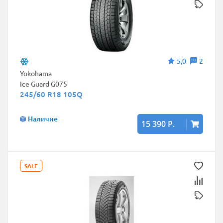
5,0
2
Yokohama
Ice Guard G075
245/60 R18 105Q
Наличие
15 390 Р.
SALE