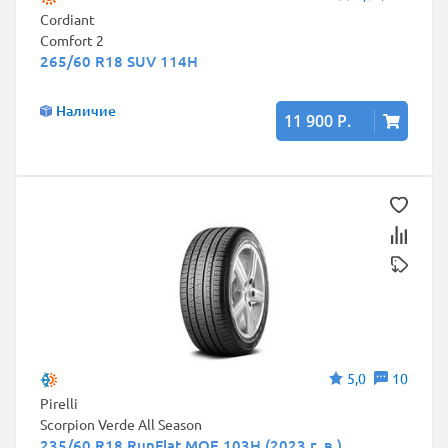
Cordiant
Comfort 2
265/60 R18 SUV 114H
Наличие
11 900 Р.
5,0
10
Pirelli
Scorpion Verde All Season
235/60 R18 RunFlat MOE 103H (2023 г. в.)