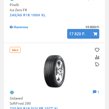
Pirelli
Ice Zero FR
245/45 R18 100H XL
Наличие
19 800 Р.
17 820 Р.
SALE
1
Gislaved
SoftFrost 200
235/60 R18 SUV FR 107T XL