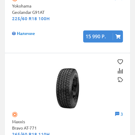
Yokohama
Geolandar G91AT
225/60 R18 100H
Наличие
15 990 Р.
3
Maxxis
Bravo AT-771
265/60 R18 110H