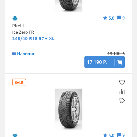
5,0
9
Pirelli
Ice Zero FR
245/40 R18 97H XL
Наличие
19 100 Р.
17 190 Р.
SALE
5,0
9